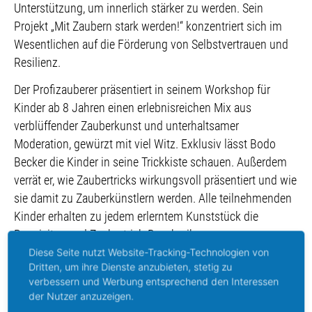
Unterstützung, um innerlich stärker zu werden. Sein
Projekt „Mit Zaubern stark werden!“ konzentriert sich im
Wesentlichen auf die Förderung von Selbstvertrauen und
Resilienz.
Der Profizauberer präsentiert in seinem Workshop für
Kinder ab 8 Jahren einen erlebnisreichen Mix aus
verblüffender Zauberkunst und unterhaltsamer
Moderation, gewürzt mit viel Witz. Exklusiv lässt Bodo
Becker die Kinder in seine Trickkiste schauen. Außerdem
verrät er, wie Zaubertricks wirkungsvoll präsentiert und wie
sie damit zu Zauberkünstlern werden. Alle teilnehmenden
Kinder erhalten zu jedem erlerntem Kunststück die
Requisiten und Zaubertrick-Beschreibungen.
Diese Seite nutzt Website-Tracking-Technologien von
Um Anmeldung per E-Mail
Dritten, um ihre Dienste anzubieten, stetig zu
an
tuelay.uenal@kinderundjugendvision.de
wird gebeten.
verbessern und Werbung entsprechend den Interessen
der Nutzer anzuzeigen.