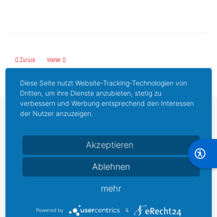
Vorheriger Beitrag: 5. Hemelinger Business Treff
Nächster Beitrag: Anmeldungen für die HEVIE 2024 sind ab sofort möglich.
Zurück
Weiter
Diese Seite nutzt Website-Tracking-Technologien von
Dritten, um ihre Dienste anzubieten, stetig zu
verbessern und Werbung entsprechend den Interessen
der Nutzer anzuzeigen.
Stadtteilmarketing
Hemelingen e. V.
Akzeptieren
Dammerbergstraße 14
Ablehnen
- Erdgeschoss - (leider
nicht barrierefrei)
mehr
28309 Bremen,
Deutschland
Powered by
&