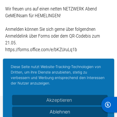
Wir freuen uns auf einen netten NETZWERK Abend
GeMEINsam für HEMELINGEN!
Anmelden können Sie sich gerne über folgendnen
Anmeldelink über Forms oder dem QR-Codebis zum
21.05.
https://forms.office.com/e/bKZUruLq1b
Diese Seite nutzt Website-Tracking-Technologien von
Dritten, um ihre Dienste anzubieten, stetig zu
Vorheriger Beitrag: Verhaltensweisen in Konfliktsituationen
Nächster Beitrag: Öffnungszeiten über Himmelfahrt und Pfingsten
Zurück
Weiter
verbessern und Werbung entsprechend den Interessen
der Nutzer anzuzeigen.
Akzeptieren
Stadtteilmarketing
Ablehnen
Hemelingen e. V.