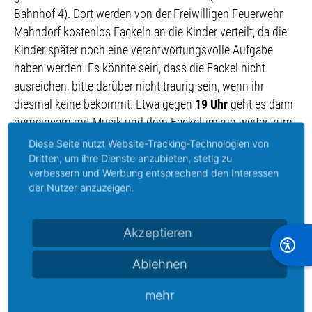
Bahnhof 4). Dort werden von der Freiwilligen Feuerwehr
Mahndorf kostenlos Fackeln an die Kinder verteilt, da die
Kinder später noch eine verantwortungsvolle Aufgabe
haben werden. Es könnte sein, dass die Fackel nicht
ausreichen, bitte darüber nicht traurig sein, wenn ihr
diesmal keine bekommt. Etwa gegen
19 Uhr
geht es dann
gemeinsam mit Musik und dem Fackelumzug weiter zum
Osterfeuerplatz an der Kluvenhagener Straße. Dann sind
Diese Seite nutzt Website-Tracking-Technologien von
die Kinder berechtigt unter Anleitung das Osterfeuer zu
Dritten, um ihre Dienste anzubieten, stetig zu
verbessern und Werbung entsprechend den Interessen
entfachen!
der Nutzer anzuzeigen.
Während sich Groß und Klein am Osterfeuer trifft, sorgen
die Kameraden der Freiwilligen Feuerwehr Bremen-
Akzeptieren
Mahndorf für das leibliche Wohl.
Veranstalter im rechtlichen Sinne ist der Förderverein der
Ablehnen
Freiwilligen Feuerwehr Bremen-Mahndorf e. V..
Unterstützt wird er durch Kräfte der Freiwilligen Feuerwehr
mehr