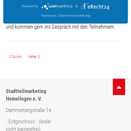
Bremen-Mahndorf, des THWs Bremen-Ost, der DLRG
Powered by
&
Bremen-Stadt e. V. & Freunden der Organisationen.
Impressum
|
Datenschutzerklärung
Die Nachtwanderer für den Bremer Osten sind mit dabei
und kommen gern ins Gespräch mit den Teilnehmern.
Vorheriger Beitrag: Treffen der Nachtwanderer: "Sicherheit für alle Altersgruppen"
Nächster Beitrag: Die HEVIE Anmeldeformulare sind online!!
Zurück
Weiter
Stadtteilmarketing
Hemelingen e. V.
Dammerbergstraße 14
- Erdgeschoss - (leider
nicht barrierefrei)