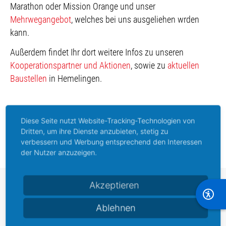
Marathon oder Mission Orange und unser
Mehrwegangebot
, welches bei uns ausgeliehen wrden
kann.
Außerdem findet Ihr dort weitere Infos zu unseren
Kooperationspartner und Aktionen
, sowie zu
aktuellen
Baustellen
in Hemelingen.
Diese Seite nutzt Website-Tracking-Technologien von
Dritten, um ihre Dienste anzubieten, stetig zu
Vorheriger Beitrag: Geänderte Öffnungszeiten des Hemelinger Schaufenster No 2
Nächster Beitrag: Kunstausstellung im Hemelinger Schaufenster No 2
Zurück
Weiter
verbessern und Werbung entsprechend den Interessen
der Nutzer anzuzeigen.
Akzeptieren
Stadtteilmarketing
Hemelingen e. V.
Ablehnen
Dammerbergstraße 14