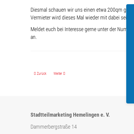
Diesmal schauen wir uns einen etwa 200qm große
Vermieter wird dieses Mal wieder mit dabei sein
Meldet euch bei Interesse gerne unter der Nummer
an.
Vorheriger Beitrag: 8. Hemelinger Business-Treff am 03.02.2026
Nächster Beitrag: Frohe Festtage wünscht das Team vom 
Zurück
Weiter
Stadtteilmarketing Hemelingen e. V.
Dammerbergstraße 14