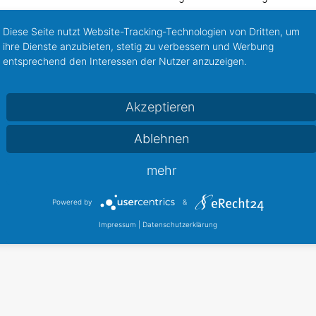
n Leerstand im Erdgeschoss in der Diedrich-Wilkens-Straße 18 
Diese Seite nutzt Website-Tracking-Technologien von Dritten, um
, uns den Leerstand zeigen, und aufkommende Fragen beantworte
ihre Dienste anzubieten, stetig zu verbessern und Werbung
entsprechend den Interessen der Nutzer anzuzeigen.
 0421 410 412 0 bei Peter Birkholz, oder per E-Mail an
kontakt@
Akzeptieren
Ablehnen
mehr
Stadtteilmarketing Hemelingen
Powered by
&
Impressum
|
Datenschutzerklärung