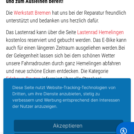
und zum Ausleihen bereit!
Die
Werkstatt Bremen
hat uns bei der Reparatur freundlich
unterstützt und bedanken uns herzlich dafür.
Das Lastenrad kann über die Seite
Lastenrad Hemelingen
kostenlos reserviert und gebucht werden. Das E-Bike kann
auch für einen längeren Zeitraum ausgeliehen werden.Bei
der Gelegenheit lassen sich bei dem schönen Wetter
unsere Fahrradrouten durch ganz Hemelingen abfahren
und neue schöne Ecken entdecken. Die Kategorie
Erlebnus-Routen
informiert über alle Strecken!
Diese Seite nutzt Website-Tracking-Technologien von
Dritten, um ihre Dienste anzubieten, stetig zu
verbessern und Werbung entsprechend den Interessen
der Nutzer anzuzeigen.
Vorheriger Beitrag: Teilnehmende Händler gesucht!
Nächster Beitrag: Neue Erreichbarkeit der Stadtteilmanagerin
Zurück
Weiter
Akzeptieren