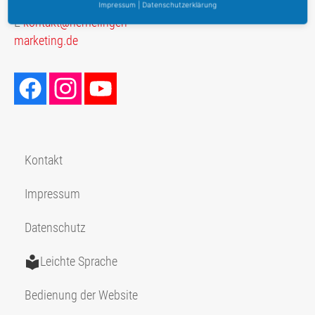
T
+49 (0) 176 214 254 22
Impressum
|
Datenschutzerklärung
E
kontakt@hemelingen-
marketing.de
Kontakt
Impressum
Datenschutz
Leichte Sprache
Bedienung der Website