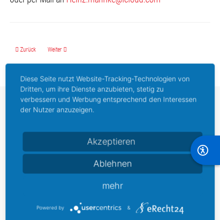
Vorheriger Beitrag: Erster Hemelinger FreiRaumTALK in 2025
Nächster Beitrag: 3. Planungstreffen HEVIE 2025 am 14.05.
Zurück
Weiter
Diese Seite nutzt Website-Tracking-Technologien von
Dritten, um ihre Dienste anzubieten, stetig zu
verbessern und Werbung entsprechend den Interessen
Stadtteilmarketing
der Nutzer anzuzeigen.
Hemelingen e. V.
Dammerbergstraße 14
Akzeptieren
- Erdgeschoss - (leider
Ablehnen
nicht barrierefrei)
mehr
28309 Bremen,
Deutschland
Powered by
&