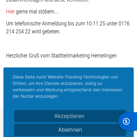
Hier
gerne mal stöbern...
Um telefonische Anmeldung bis zum 10.11.25 unter 0176
214 254 22 wird gebeten.
Herzlicher Gruß vom Stadtteilmarketing Hemelingen
Diese Seite nutzt Website-Tracking-Technologien von
Dritten, um ihre Dienste anzubieten, stetig zu
Vorheriger Beitrag: Laternelaufen in Hemelingen 2025
Nächster Beitrag: 7. Hemelinger Business am 15.10.2025
Zurück
Weiter
verbessern und Werbung entsprechend den Interessen
der Nutzer anzuzeigen.
Akzeptieren
Stadtteilmarketing
Ablehnen
Hemelingen e. V.