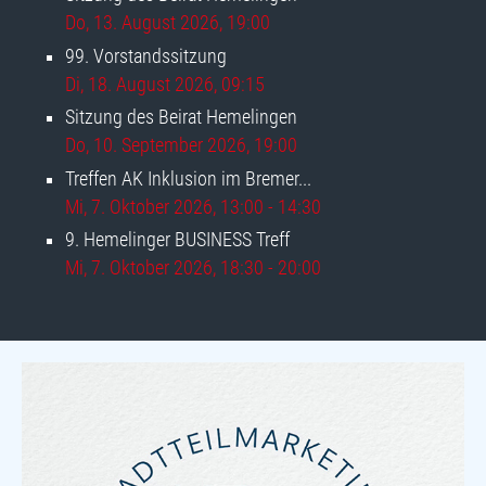
Do, 13. August 2026
, 19:00
99. Vorstandssitzung
Di, 18. August 2026
, 09:15
Sitzung des Beirat Hemelingen
Do, 10. September 2026
, 19:00
Treffen AK Inklusion im Bremer...
Mi, 7. Oktober 2026
, 13:00
-
14:30
9. Hemelinger BUSINESS Treff
Mi, 7. Oktober 2026
, 18:30
-
20:00