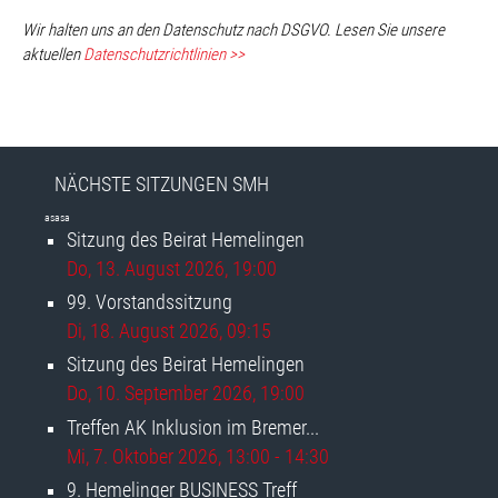
Wir halten uns an den Datenschutz nach DSGVO. Lesen Sie unsere
aktuellen
Datenschutzrichtlinien >>
NÄCHSTE SITZUNGEN SMH
asasa
Sitzung des Beirat Hemelingen
Do, 13. August 2026
, 19:00
99. Vorstandssitzung
Di, 18. August 2026
, 09:15
Sitzung des Beirat Hemelingen
Do, 10. September 2026
, 19:00
Treffen AK Inklusion im Bremer...
Mi, 7. Oktober 2026
, 13:00
-
14:30
9. Hemelinger BUSINESS Treff