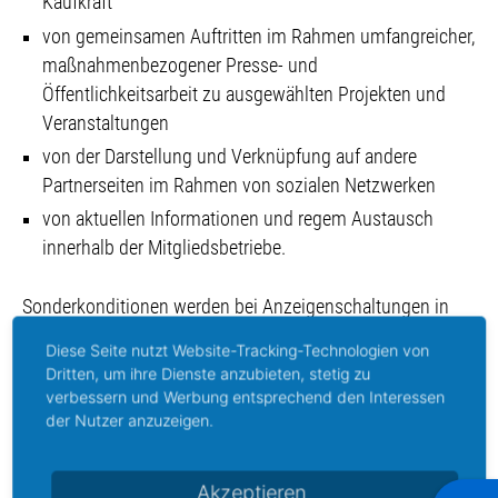
Kaufkraft
von gemeinsamen Auftritten im Rahmen umfangreicher,
maßnahmenbezogener Presse- und
Öffentlichkeitsarbeit zu ausgewählten Projekten und
Veranstaltungen
von der Darstellung und Verknüpfung auf andere
Partnerseiten im Rahmen von sozialen Netzwerken
von aktuellen Informationen und regem Austausch
innerhalb der Mitgliedsbetriebe.
Sonderkonditionen werden bei Anzeigenschaltungen in
den monatlichen regionalen Sonderseiten Weser-Kurier,
Diese Seite nutzt Website-Tracking-Technologien von
Weser Report und im jährlich erscheinenden
Dritten, um ihre Dienste anzubieten, stetig zu
Hemelingen Magazin angeboten.
verbessern und Werbung entsprechend den Interessen
der Nutzer anzuzeigen.
Unterlagen zum Download
Mitgliedsantrag/ Beitragsordnung
Akzeptieren