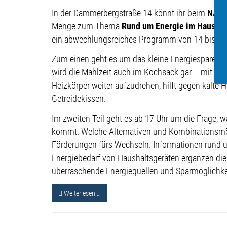
In der Dammerbergstraße 14 könnt ihr beim
NABU
Menge zum Thema
Rund um Energie im Hausha
ein abwechlungsreiches Programm von 14 bis 19 
Zum einen geht es um das kleine Energiesparen im
wird die Mahlzeit auch im Kochsack gar – mit viel
Heizkörper weiter aufzudrehen, hilft gegen kalte
Getreidekissen.
Im zweiten Teil geht es ab 17 Uhr um die Frage, 
kommt. Welche Alternativen und Kombinationsmög
Förderungen fürs Wechseln. Informationen run
Energiebedarf von Haushaltsgeräten ergänzen die
überraschende Energiequellen und Sparmöglichke
Weiterlesen …