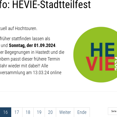
o: HEVIE-Stadtteilfest
tuell auf Hochtouren.
rüher stattfinden lassen als
und
Sonntag, der 01.09.2024
.
er Begegnungen in Hastedt und die
ibern passt dieser frühere Termin
Jahr wieder mit dabei!! Alle
tversammlung am 13.03.24 online
16
17
18
19
20
Weiter
Ende
Seite