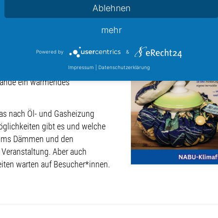
Ablehnen
 Klimafreitag am 15. März
eine
lt
erfahren: Die Themen sorgen für
mehr
Uhr.
 Haushalt: Statt auf der Herdplatte
Powered by
&
 weniger Energie. Statt den
Impressum
|
Datenschutzerklärung
 Hände ein wärmendes
was nach Öl- und Gasheizung
lichkeiten gibt es und welche
d ums Dämmen und den
 Veranstaltung. Aber auch
iten warten auf Besucher*innen.