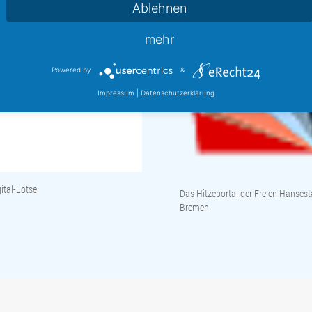
Ablehnen
mehr
Powered by
&
Impressum
|
Datenschutzerklärung
ital-Lotse
Das Hitzeportal der Freien Hansest
Bremen