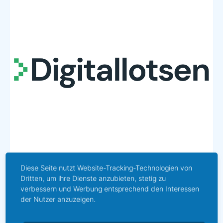
Diese Seite nutzt Website-Tracking-Technologien von
Dritten, um ihre Dienste anzubieten, stetig zu
Der Digital-Lotse
verbessern und Werbung entsprechend den Interessen
der Nutzer anzuzeigen.