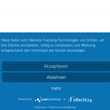
Diese Seite nutzt Website-Tracking-Technologien von Dritten, um
ihre Dienste anzubieten, stetig zu verbessern und Werbung
entsprechend den Interessen der Nutzer anzuzeigen.
Akzeptieren
Ablehnen
Baby, Spielwaren & Kindermode
Bücher, Zeitschriften
(4)
(1)
mehr
t, Süßes und Genuß
Gesundheit, Schönheit
Getränk
(11)
(21)
Powered by
&
bby, Sport
Hotel und Gastronomie
Kultur, Tickets
(20)
(8)
(2)
Impressum
|
Datenschutzerklärung