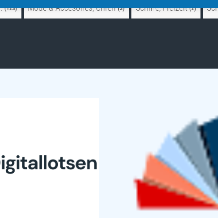
.
Mode & Accesoires, Uhren
Schiffe, Freizeit
Sc
(123)
(3)
(2)