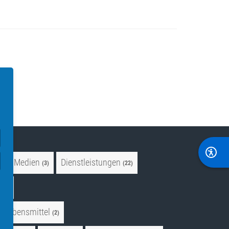
 und Medien
Dienstleistungen
(3)
(22)
e
(4)
Lebensmittel
(2)