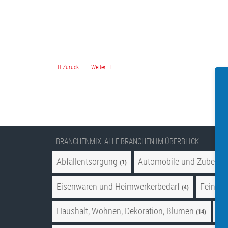
Vorheriger Beitrag: AB-Autoteile Ecke
Nächster Beitrag: ALDI GmbH & Co. - Hemelingen
Zurück
Weiter
BRANCHENMIX: ALLE BRANCHEN IM ÜBERBLICK
Abfallentsorgung
Automobile und Zubehör
(1)
Eisenwaren und Heimwerkerbedarf
Feinkos
(4)
Haushalt, Wohnen, Dekoration, Blumen
Ho
(14)