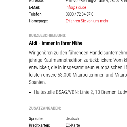
Adresse:
Emil-von-Behring-Straße 4, 28207 Br
E-Mail:
info@aldi.de
Telefon:
0800 / 72 34 87 0
Homepage:
Erfahren Sie von uns mehr
KURZBESCHREIBUNG:
Aldi - immer in Ihrer Nähe
Wir gehören zu den führenden Handelsunternehmen
jährige Kaufmannstradition zurückblicken: Vom 
entwickelt, die in insgesamt neun europäischen L
leisten unsere 53.000 Mitarbeiterinnen und Mitarb
Spanien.
Haltestelle BSAG/VBN:
Linie 2, 10 Bremen Lud
ZUSATZANGABEN:
Sprache:
deutsch
Kreditkarten:
EC-Karte