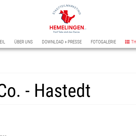
EIL
ÜBER UNS
DOWNLOAD + PRESSE
FOTOGALERIE
T
o. - Hastedt