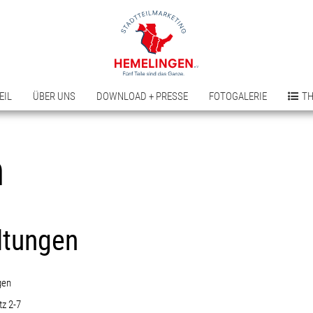
EIL
ÜBER UNS
DOWNLOAD + PRESSE
FOTOGALERIE
T
n
ltungen
gen
tz 2-7