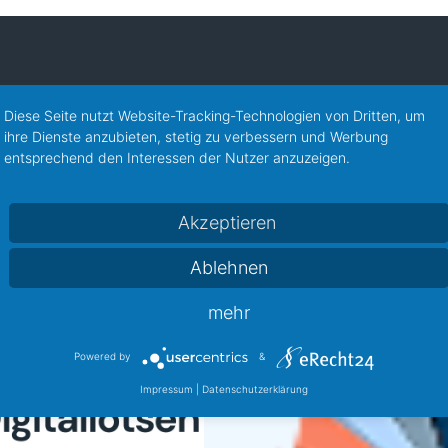
Sitzung des Beirat Hemelingen
9. 
Diese Seite nutzt Website-Tracking-Technologien von Dritten, um
Do, 10. September 2026
, 19:00
Mi,
ihre Dienste anzubieten, stetig zu verbessern und Werbung
Treffen AK Inklusion im Bremer...
entsprechend den Interessen der Nutzer anzuzeigen.
Mi, 7. Oktober 2026
, 13:00
-
14:30
Akzeptieren
Ablehnen
mehr
Powered by
&
Impressum
|
Datenschutzerklärung