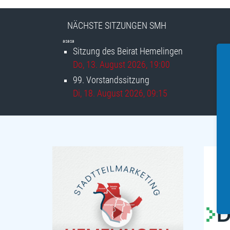
NÄCHSTE SITZUNGEN SMH
asasa
Sitzung des Beirat Hemelingen
Do, 13. August 2026
, 19:00
99. Vorstandssitzung
Di, 18. August 2026
, 09:15