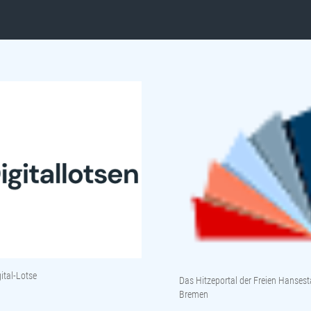
ital-Lotse
Das Hitzeportal der Freien Hansest
Bremen