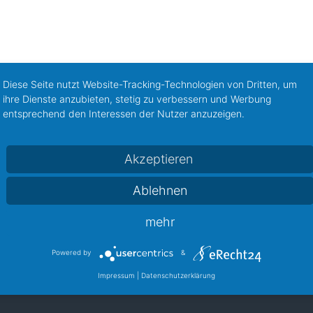
Diese Seite nutzt Website-Tracking-Technologien von Dritten, um
ihre Dienste anzubieten, stetig zu verbessern und Werbung
entsprechend den Interessen der Nutzer anzuzeigen.
Akzeptieren
Baby, Spielwaren & Kindermode
Bücher, Zeitschriften
(4)
(1)
Ablehnen
t, Süßes und Genuß
Gesundheit, Schönheit
Getränk
(11)
(21)
mehr
bby, Sport
Hotel und Gastronomie
Kultur, Tickets
(20)
(8)
(2)
Powered by
&
.
Mode & Accesoires, Uhren
Schiffe, Freizeit
Sc
(123)
(3)
(2)
Impressum
|
Datenschutzerklärung