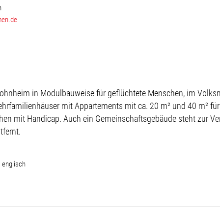
n
men.de
Wohnheim in Modulbauweise für geflüchtete Menschen, im Volks
ehrfamilienhäuser mit Appartements mit ca. 20 m² und 40 m² fü
n mit Handicap. Auch ein Gemeinschaftsgebäude steht zur Verfü
fernt.
, englisch