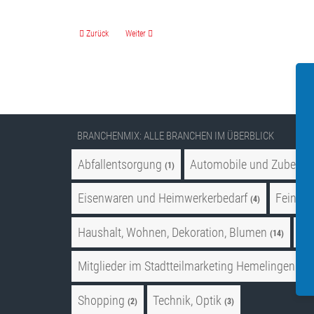
Vorheriger Beitrag: The Barber
Nächster Beitrag: Vitrin-e
Zurück
Weiter
BRANCHENMIX: ALLE BRANCHEN IM ÜBERBLICK
Abfallentsorgung
Automobile und Zubehör
(1)
Eisenwaren und Heimwerkerbedarf
Feinkos
(4)
Haushalt, Wohnen, Dekoration, Blumen
Ho
(14)
Mitglieder im Stadtteilmarketing Hemelingen e. V
Shopping
Technik, Optik
(2)
(3)