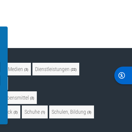
 und Medien
Dienstleistungen
(3)
(22)
e
(4)
Lebensmittel
(2)
hmuck
Schuhe
Schulen, Bildung
(2)
(1)
(3)