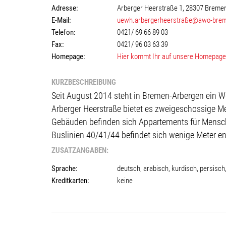
Adresse:
Arberger Heerstraße 1, 28307 Breme
E-Mail:
uewh.arbergerheerstraße@awo-bre
Telefon:
0421/ 69 66 89 03
Fax:
0421/ 96 03 63 39
Homepage:
Hier kommt Ihr auf unsere Homepage
KURZBESCHREIBUNG
Seit August 2014 steht in Bremen-Arbergen ein 
Arberger Heerstraße bietet es zweigeschossige M
Gebäuden befinden sich Appartements für Mensche
Buslinien 40/41/44 befindet sich wenige Meter ent
ZUSATZANGABEN:
Sprache:
deutsch, arabisch, kurdisch, persisch
Kreditkarten:
keine