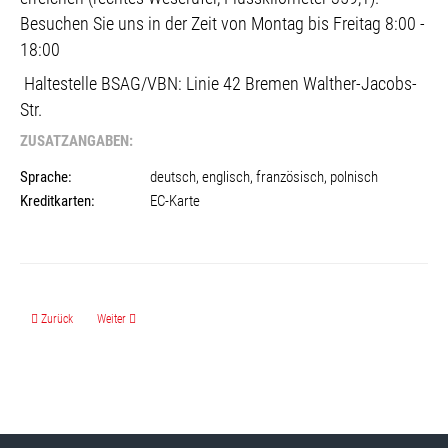
Besuchen Sie uns in der Zeit von Montag bis Freitag 8:00 -
18:00
Haltestelle BSAG/VBN:
Linie 42 Bremen Walther-Jacobs-
Str.
ZUSATZANGABEN:
Sprache:
deutsch, englisch, französisch, polnisch
Kreditkarten:
EC-Karte
Vorheriger Beitrag: Hanseatische Terrassenüberdachungen GmbH
Nächster Beitrag: Haushaltshilfe mit Herz Rokosch UG haftungsbeschr.
Zurück
Weiter