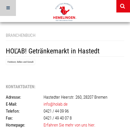
BRANCHENBUCH
HOL'AB! Getränkemarkt in Hastedt
Feinkost, Süßes und Genuß
KONTAKTDATEN:
Adresse:
Hastedter Heerstr. 260, 28207 Bremen
E-Mail:
info@holab.de
Telefon:
0421 / 44 09 96
Fax:
0421 / 49 40 07 8
Homepage:
Erfahren Sie mehr von uns hier.