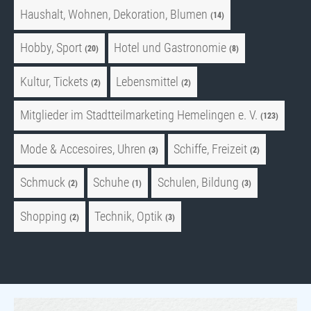
Haushalt, Wohnen, Dekoration, Blumen
(14)
Hobby, Sport
Hotel und Gastronomie
(20)
(8)
Kultur, Tickets
Lebensmittel
(2)
(2)
Mitglieder im Stadtteilmarketing Hemelingen e. V.
(123)
Mode & Accesoires, Uhren
Schiffe, Freizeit
(3)
(2)
Schmuck
Schuhe
Schulen, Bildung
(2)
(1)
(3)
Shopping
Technik, Optik
(2)
(3)