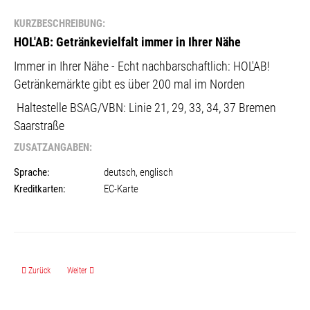
KURZBESCHREIBUNG:
HOL'AB: Getränkevielfalt immer in Ihrer Nähe
Immer in Ihrer Nähe - Echt nachbarschaftlich: HOL'AB!
Getränkemärkte gibt es über 200 mal im Norden
Haltestelle BSAG/VBN:
Linie 21, 29, 33, 34, 37 Bremen
Saarstraße
ZUSATZANGABEN:
Sprache:
deutsch, englisch
Kreditkarten:
EC-Karte
Vorheriger Beitrag: HECHT INS GEFECHT
Nächster Beitrag: HOL'AB! Getränkemarkt in Hemelingen
Zurück
Weiter