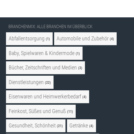
BRANCHENMIX: ALLE BRANCHEN IM ÜBERBLICK
Abfallentsorgung
Automobile und Zubehör
(1)
(4)
Baby, Spielwaren & Kindermode
(1)
Bücher, Zeitschriften und Medien
(3)
Dienstleistungen
(22)
Eisenwaren und Heimwerkerbedarf
(4)
Feinkost, Süßes und Genuß
(11)
Gesundheit, Schönheit
Getränke
(21)
(4)