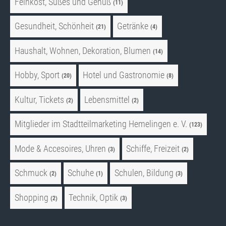
Feinkost, Süßes und Genuß
(11)
Gesundheit, Schönheit
Getränke
(21)
(4)
Haushalt, Wohnen, Dekoration, Blumen
(14)
Hobby, Sport
Hotel und Gastronomie
(20)
(8)
Kultur, Tickets
Lebensmittel
(2)
(2)
Mitglieder im Stadtteilmarketing Hemelingen e. V.
(123)
Mode & Accesoires, Uhren
Schiffe, Freizeit
(3)
(2)
Schmuck
Schuhe
Schulen, Bildung
(2)
(1)
(3)
Shopping
Technik, Optik
(2)
(3)