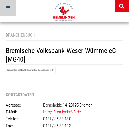
BRANCHENBUCH
Bremische Volksbank Weser-Wümme eG
[MG40]
Mitglieder im Stadtteilmarketing Hemelingen e. V.
KONTAKTDATEN:
Adresse:
Domsheide 14, 28195 Bremen
E-Mail:
Info@BremischeVB.de
Telefon:
0421 / 36 82 43 0
Fax:
0421 / 36 82 42 3