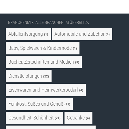
BRANCHENMIX: ALLE BRANCHEN IM ÜBERBLICK
Abfallentsorgung
Automobile und Zubehör
(1)
(4)
Baby, Spielwaren & Kindermode
(1)
Bücher, Zeitschriften und Medien
(3)
Dienstleistungen
(22)
Eisenwaren und Heimwerkerbedarf
(4)
Feinkost, Süßes und Genuß
(11)
Gesundheit, Schönheit
Getränke
(21)
(4)