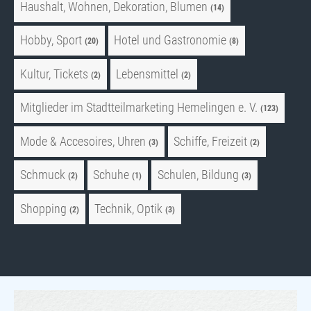
Haushalt, Wohnen, Dekoration, Blumen
(14)
Hobby, Sport
Hotel und Gastronomie
(20)
(8)
Kultur, Tickets
Lebensmittel
(2)
(2)
Mitglieder im Stadtteilmarketing Hemelingen e. V.
(123)
Mode & Accesoires, Uhren
Schiffe, Freizeit
(3)
(2)
Schmuck
Schuhe
Schulen, Bildung
(2)
(1)
(3)
Shopping
Technik, Optik
(2)
(3)