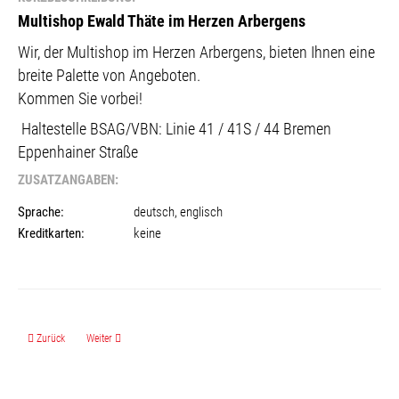
Multishop Ewald Thäte im Herzen Arbergens
Wir, der Multishop im Herzen Arbergens, bieten Ihnen eine
breite Palette von Angeboten.
Kommen Sie vorbei!
Haltestelle BSAG/VBN:
Linie 41 / 41S / 44 Bremen
Eppenhainer Straße
ZUSATZANGABEN:
Sprache:
deutsch, englisch
Kreditkarten:
keine
Vorheriger Beitrag: Michaelas Service
Nächster Beitrag: part mobil GmbH
Zurück
Weiter