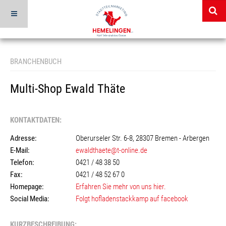
BRANCHENBUCH
Multi-Shop Ewald Thäte
KONTAKTDATEN:
Adresse:
Oberurseler Str. 6-8, 28307 Bremen - Arbergen
E-Mail:
ewaldthaete@t-online.de
Telefon:
0421 / 48 38 50
Fax:
0421 / 48 52 67 0
Homepage:
Erfahren Sie mehr von uns hier.
Social Media:
Folgt hofladenstackkamp auf facebook
KURZBESCHREIBUNG: