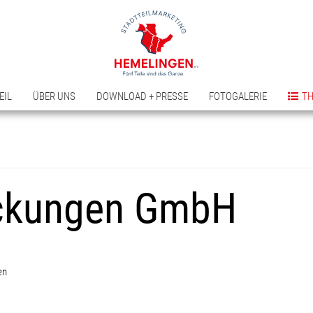
EIL
ÜBER UNS
DOWNLOAD + PRESSE
FOTOGALERIE
T
ckungen GmbH
en