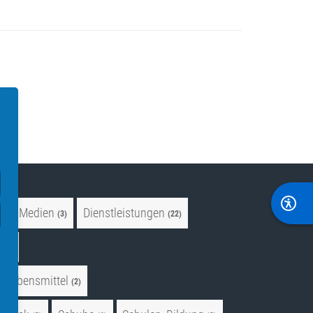
 und Medien
Dienstleistungen
(3)
(22)
e
(4)
Lebensmittel
(2)