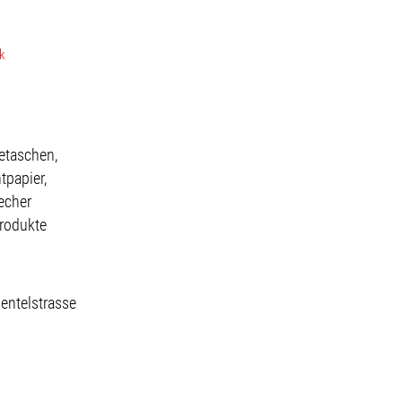
k
etaschen,
tpapier,
echer
produkte
uentelstrasse