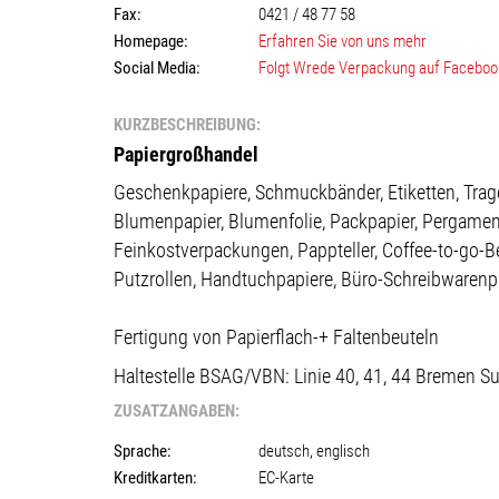
Fax:
0421 / 48 77 58
Homepage:
Erfahren Sie von uns mehr
Social Media:
Folgt Wrede Verpackung auf Faceboo
KURZBESCHREIBUNG:
Papiergroßhandel
Geschenkpapiere, Schmuckbänder, Etiketten, Trag
Blumenpapier, Blumenfolie, Packpapier, Pergamen
Feinkostverpackungen, Pappteller, Coffee-to-go-B
Putzrollen, Handtuchpapiere, Büro-Schreibwaren
Fertigung von Papierflach-+ Faltenbeuteln
Haltestelle BSAG/VBN:
Linie 40, 41, 44 Bremen S
ZUSATZANGABEN:
Sprache:
deutsch, englisch
Kreditkarten:
EC-Karte