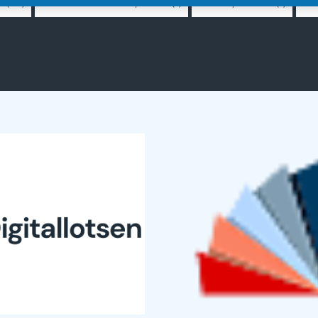
.
Mode & Accesoires, Uhren
Schiffe, Freizeit
Sc
(123)
(3)
(2)