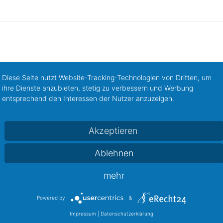
Diese Seite nutzt Website-Tracking-Technologien von Dritten, um
ihre Dienste anzubieten, stetig zu verbessern und Werbung
entsprechend den Interessen der Nutzer anzuzeigen.
Akzeptieren
Baby, Spielwaren & Kindermode
Bücher, Zeitschriften
Ablehnen
(4)
(1)
mehr
t, Süßes und Genuß
Gesundheit, Schönheit
Getränk
(11)
(21)
Powered by
&
bby, Sport
Hotel und Gastronomie
Kultur, Tickets
(20)
(8)
(2)
Impressum
|
Datenschutzerklärung