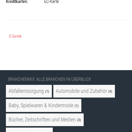
Kreditkarten:
EC-Karte
Vorheriger Beitrag: ZAREBA - Bauelemente und Sicherheitstechnik
Zurück
BRANCHENMIX: ALLE BRANCHEN IM ÜBERBLICK
Abfallentsorgung
Automobile und Zubehör
(1)
(4)
Baby, Spielwaren & Kindermode
(1)
Bücher, Zeitschriften und Medien
(3)