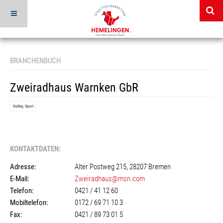
BRANCHENBUCH
Zweiradhaus Warnken GbR
Hobby, Sport
KONTAKTDATEN:
Adresse:
Alter Postweg 215, 28207 Bremen
E-Mail:
Zweiradhaus@msn.com
Telefon:
0421 / 41 12 60
Mobiltelefon:
0172 / 69 71 10 3
Fax:
0421 / 89 73 01 5