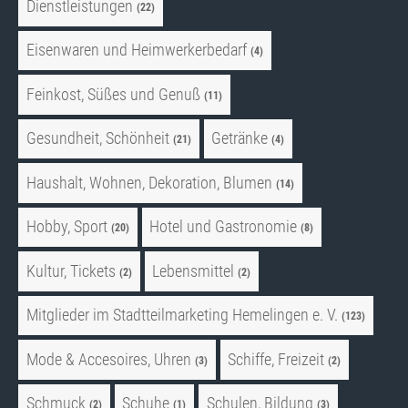
Dienstleistungen
(22)
Eisenwaren und Heimwerkerbedarf
(4)
Feinkost, Süßes und Genuß
(11)
Gesundheit, Schönheit
Getränke
(21)
(4)
Haushalt, Wohnen, Dekoration, Blumen
(14)
Hobby, Sport
Hotel und Gastronomie
(20)
(8)
Kultur, Tickets
Lebensmittel
(2)
(2)
Mitglieder im Stadtteilmarketing Hemelingen e. V.
(123)
Mode & Accesoires, Uhren
Schiffe, Freizeit
(3)
(2)
Schmuck
Schuhe
Schulen, Bildung
(2)
(1)
(3)